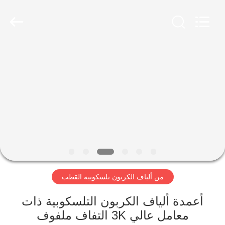
2026
SHANGHAI
LIJIN
IMP.&EXP.
CO.,LTD.
All
Rights
Reserved.
الصفحة
الرئيسية
منتجات
معلومات
عنا
من ألياف الكربون تلسكوبية القطب
جولة
في
أعمدة ألياف الكربون التلسكوبية ذات
معامل عالي 3K التفاف ملفوف
المعمل