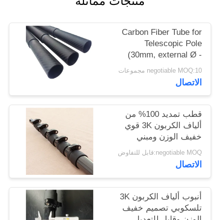
منتجات مماثلة
POLICY
Carbon Fiber Tube for
Telescopic Pole
(30mm, external Ø -
27mm, inner Ø)
negotiable MOQ:10 مجموعات
1000mm
الاتصال
قطب تمديد 100% من
ألياف الكربون 3K قوي
خفيف الوزن ومبني
لتوسيع
negotiable MOQ:قابل للتفاوض
الاتصال
أنبوب ألياف الكربون 3K
تلسكوبي تصميم خفيف
الوزن وقابل للتعديل