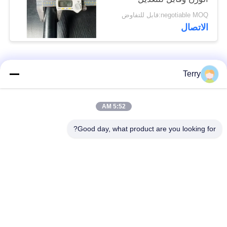
negotiable MOQ:قابل للتفاوض
الاتصال
فئات شعبية
جميع
Terry
أنبوب من ألياف
5:52 AM
لوحة ألياف الكربون
الكربون
Good day, what product are you looking for?
من ألياف الكربون
خيوط الجرح من ألياف
تلسكوبية القطب
الكربون أنبوب
لوحة ألياف الكربون
من ألياف الكربون رود
المركبة