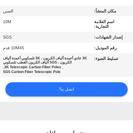
مكان المنشأ:
الصين
مراقبة
اسم العلامة
10M
الجودة
التجارية:
إصدار الشهادات:
SGS
اتصل
رقم الموديل:
10M45 قدم
بنا
تسليط الضوء:
3K عادي أعمدة ألياف الكربون ، 3K تلسكوبي أعمدة ألياف
الكربون ، SGS ألياف الكربون القطب تلسكوبي
,
,
3K Telescopic Carbon Fiber Poles
اطلب
SGS Carbon Fiber Telescopic Pole
اقتباس
اتصل بنا!
خريطة
الموقع
PRIVACY