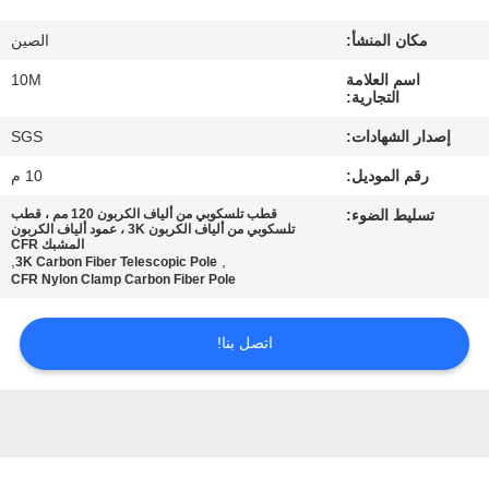
مكان المنشأ:
الصين
مراقبة
اسم العلامة
10M
الجودة
التجارية:
إصدار الشهادات:
SGS
اتصل
رقم الموديل:
10 م
بنا
تسليط الضوء:
قطب تلسكوبي من ألياف الكربون 120 مم ، قطب
تلسكوبي من ألياف الكربون 3K ، عمود ألياف الكربون
المشبك CFR
اطلب
,
,
3K Carbon Fiber Telescopic Pole
CFR Nylon Clamp Carbon Fiber Pole
اقتباس
اتصل بنا!
خريطة
الموقع
PRIVACY