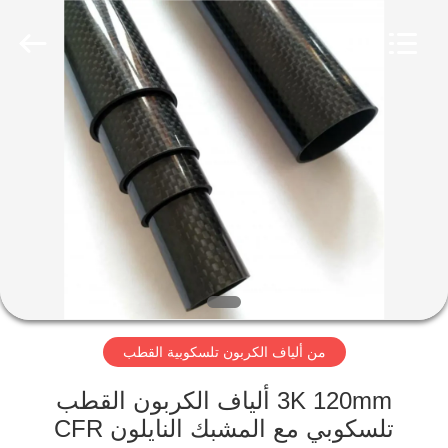
2026
SHANGHAI
LIJIN
IMP.&EXP.
CO.,LTD.
All
Rights
Reserved.
الصفحة
الرئيسية
منتجات
معلومات
عنا
من ألياف الكربون تلسكوبية القطب
جولة
في
3K 120mm ألياف الكربون القطب
تلسكوبي مع المشبك النايلون CFR
المعمل