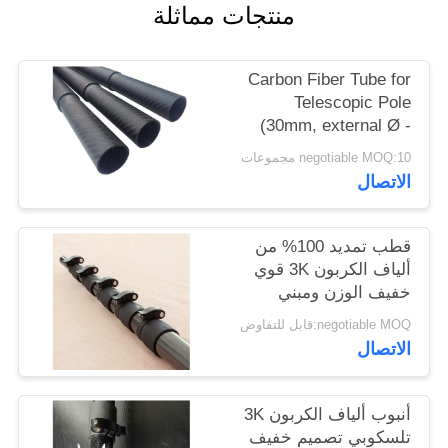
منتجات مماثلة
POLICY
Carbon Fiber Tube for
Telescopic Pole
(30mm, external Ø -
27mm, inner Ø)
negotiable MOQ:10 مجموعات
1000mm
الاتصال
قطب تمديد 100% من
ألياف الكربون 3K قوي
خفيف الوزن ومبني
لتوسيع
negotiable MOQ:قابل للتفاوض
الاتصال
أنبوب ألياف الكربون 3K
تلسكوبي تصميم خفيف