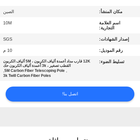
مكان المنشأ:
الصين
مراقبة
اسم العلامة
10M
الجودة
التجارية:
إصدار الشهادات:
SGS
اتصل
رقم الموديل:
10 م
بنا
تسليط الضوء:
12K قارب مداد أعمدة ألياف الكربون ، 5M ألياف الكربون
القطب تصغير ، 3k أعمدة ألياف الكربون حك
,
,
5M Carbon Fiber Telescoping Pole
اطلب
3k Twill Carbon Fiber Poles
اقتباس
اتصل بنا!
خريطة
الموقع
PRIVACY