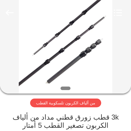
2026
SHANGHAI
LIJIN
IMP.&EXP.
CO.,LTD.
All
Rights
Reserved.
الصفحة
الرئيسية
منتجات
معلومات
عنا
من ألياف الكربون تلسكوبية القطب
جولة
في
3k قطب زورق قطني مداد من ألياف
الكربون تصغير القطب 5 أمتار
المعمل