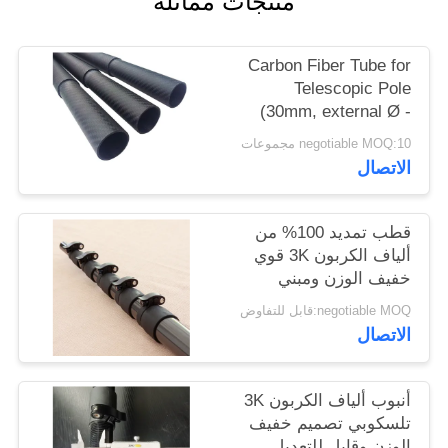
منتجات مماثلة
POLICY
Carbon Fiber Tube for
Telescopic Pole
(30mm, external Ø -
27mm, inner Ø)
negotiable MOQ:10 مجموعات
1000mm
الاتصال
قطب تمديد 100% من
ألياف الكربون 3K قوي
خفيف الوزن ومبني
لتوسيع
negotiable MOQ:قابل للتفاوض
الاتصال
أنبوب ألياف الكربون 3K
تلسكوبي تصميم خفيف
الوزن وقابل للتعديل