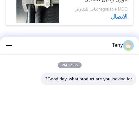
negotiable MOQ:قابل للتفاوض
الاتصال
فئات شعبية
جميع
Terry
أنبوب من ألياف
12:35 PM
لوحة ألياف الكربون
الكربون
Good day, what product are you looking for?
من ألياف الكربون
خيوط الجرح من ألياف
تلسكوبية القطب
الكربون أنبوب
لوحة ألياف الكربون
من ألياف الكربون رود
المركبة