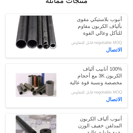
منتجات مماثلة
POLICY
أنبوب بلاستيكي مقوى
بألياف الكربون مقاوم
للتآكل وعالي القوة
بالنسبة للوزن ومقاوم
negotiable MOQ:قابل للتفاوض
للإجهاد للتطبيقات
الاتصال
الصناعية
100% أنابيب ألياف
الكربون 3K مع أحجام
مخصصة ونسبة قوة عالية
إلى الوزن للتطبيقات
negotiable MOQ:قابل للتفاوض
الصناعية
الاتصال
أنبوب ألياف الكربون
المدلفن خفيف الوزن
بقوة طولية عالية