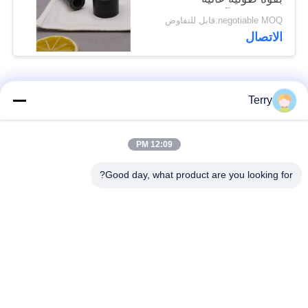
ومقاومة للتآكل
negotiable MOQ:قابل للتفاوض
الاتصال
فئات شعبية
جميع
Terry
أنبوب من ألياف
12:09 PM
لوحة ألياف الكربون
الكربون
Good day, what product are you looking for?
من ألياف الكربون
خيوط الجرح من ألياف
تلسكوبية القطب
الكربون أنبوب
لوحة ألياف الكربون
من ألياف الكربون رود
المركبة