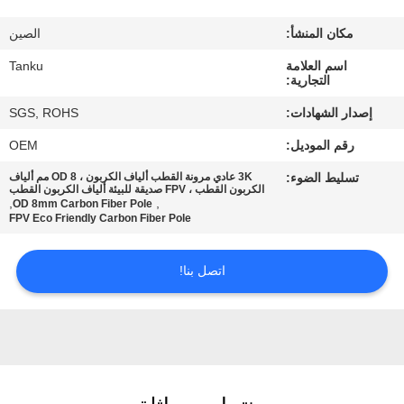
مكان المنشأ:
الصين
مراقبة
اسم العلامة
Tanku
الجودة
التجارية:
إصدار الشهادات:
SGS, ROHS
اتصل
رقم الموديل:
OEM
بنا
تسليط الضوء:
3K عادي مرونة القطب ألياف الكربون ، OD 8 مم ألياف
الكربون القطب ، FPV صديقة للبيئة ألياف الكربون القطب
,
,
OD 8mm Carbon Fiber Pole
اطلب
FPV Eco Friendly Carbon Fiber Pole
اقتباس
اتصل بنا!
خريطة
الموقع
PRIVACY