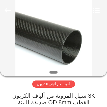
2026
SHANGHAI
LIJIN
IMP.&EXP.
CO.,LTD.
All
Rights
Reserved.
الصفحة
الرئيسية
منتجات
معلومات
عنا
أنبوب من ألياف الكربون
جولة
في
3K سهل المرونة من ألياف الكربون
القطب OD 8mm صديقة للبيئة
المعمل