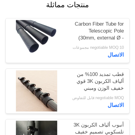
منتجات مماثلة
POLICY
Carbon Fiber Tube for
Telescopic Pole
(30mm, external Ø -
27mm, inner Ø)
negotiable MOQ:10 مجموعات
1000mm
الاتصال
قطب تمديد 100% من
ألياف الكربون 3K قوي
خفيف الوزن ومبني
لتوسيع
negotiable MOQ:قابل للتفاوض
الاتصال
أنبوب ألياف الكربون 3K
تلسكوبي تصميم خفيف