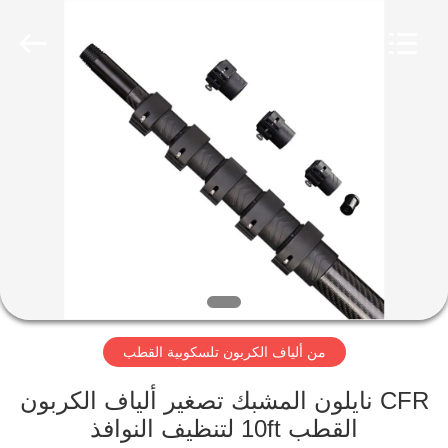
2026
SHANGHAI
LIJIN
IMP.&EXP.
CO.,LTD.
All
Rights
Reserved.
الصفحة
الرئيسية
منتجات
معلومات
عنا
من ألياف الكربون تلسكوبية القطب
جولة
في
CFR نايلون المشبك تصغير ألياف الكربون
القطب 10ft لتنظيف النوافذ
المعمل