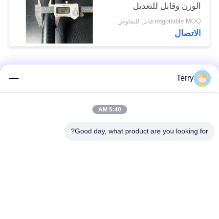
الوزن وقابل للتعديل
negotiable MOQ:قابل للتفاوض
الاتصال
فئات شعبية
جميع
Terry
أنبوب من ألياف
5:40 AM
لوحة ألياف الكربون
الكربون
Good day, what product are you looking for?
من ألياف الكربون
خيوط الجرح من ألياف
تلسكوبية القطب
الكربون أنبوب
لوحة ألياف الكربون
من ألياف الكربون رود
المركبة