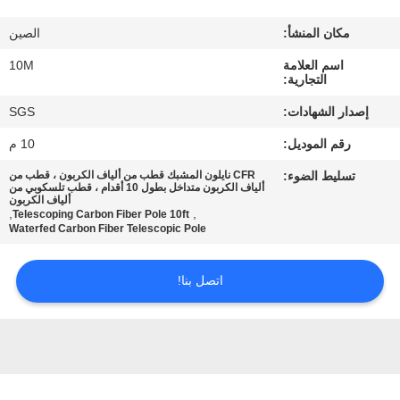
مكان المنشأ:
الصين
مراقبة
اسم العلامة
10M
الجودة
التجارية:
إصدار الشهادات:
SGS
اتصل
رقم الموديل:
10 م
بنا
تسليط الضوء:
CFR نايلون المشبك قطب من ألياف الكربون ، قطب من
ألياف الكربون متداخل بطول 10 أقدام ، قطب تلسكوبي من
ألياف الكربون
اطلب
,
,
Telescoping Carbon Fiber Pole 10ft
Waterfed Carbon Fiber Telescopic Pole
اقتباس
اتصل بنا!
خريطة
الموقع
PRIVACY