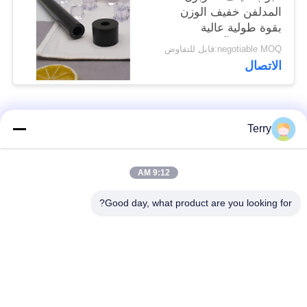
المدلفن خفيف الوزن
بقوة طولية عالية
ومقاومة للتآكل
negotiable MOQ:قابل للتفاوض
الاتصال
فئات شعبية
جميع
Terry
أنبوب من ألياف
9:12 AM
لوحة ألياف الكربون
الكربون
Good day, what product are you looking for?
من ألياف الكربون
خيوط الجرح من ألياف
تلسكوبية القطب
الكربون أنبوب
لوحة ألياف الكربون
من ألياف الكربون رود
المركبة