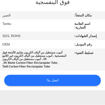
فوق البنفسجية
مراقبة
مكان المنشأ:
الصين
الجودة
اسم العلامة
Tanku
التجارية:
اتصل
إصدار الشهادات:
SGS, ROHS
بنا
رقم الموديل:
OEM
تسليط الضوء:
أنبوب مستطيل من ألياف الكربون مقاوم للأشعة فوق
اطلب
البنفسجية ، أنبوب مستطيل من ألياف الكربون غير اللامع
3K ، أنبوب مستطيل من ألياف الكربون
,
,
3K Matte Carbon Fiber Rectangular Tube
اقتباس
Twill Carbon Fiber Rectangular Tube
خريطة
اتصل بنا!
الموقع
PRIVACY