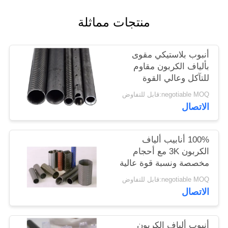
POLICY
منتجات مماثلة
أنبوب بلاستيكي مقوى
بألياف الكربون مقاوم
للتآكل وعالي القوة
بالنسبة للوزن ومقاوم
negotiable MOQ:قابل للتفاوض
للإجهاد للتطبيقات
الاتصال
الصناعية
100% أنابيب ألياف
الكربون 3K مع أحجام
مخصصة ونسبة قوة عالية
إلى الوزن للتطبيقات
negotiable MOQ:قابل للتفاوض
الصناعية
الاتصال
أنبوب ألياف الكربون