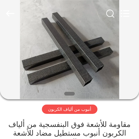
2026
SHANGHAI
LIJIN
IMP.&EXP.
CO.,LTD.
All
Rights
Reserved.
الصفحة
الرئيسية
منتجات
معلومات
عنا
أنبوب من ألياف الكربون
جولة
في
مقاومة للأشعة فوق البنفسجية من ألياف
الكربون أنبوب مستطيل مضاد للأشعة
المعمل