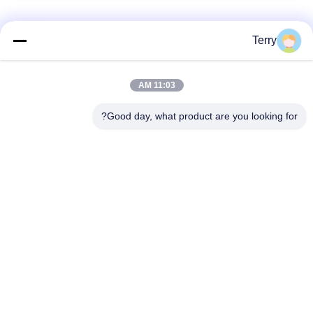
فئات شعبية
جميع
Terry
أنبوب من ألياف
11:03 AM
لوحة ألياف الكربون
الكربون
Good day, what product are you looking for?
من ألياف الكربون
خيوط الجرح من ألياف
تلسكوبية القطب
الكربون أنبوب
لوحة ألياف الكربون
من ألياف الكربون رود
المركبة
أقطاب الألياف
قطع غيار ألومنيوم
الزجاجية
CNC