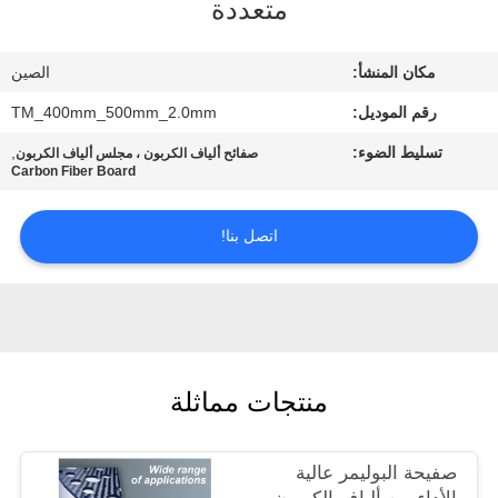
متعددة
مراقبة
مكان المنشأ:
الصين
الجودة
رقم الموديل:
TM_400mm_500mm_2.0mm
تسليط الضوء:
,
صفائح ألياف الكربون ، مجلس ألياف الكربون
اتصل
Carbon Fiber Board
بنا
اتصل بنا!
اطلب
اقتباس
خريطة
منتجات مماثلة
الموقع
صفيحة البوليمر عالية
PRIVACY