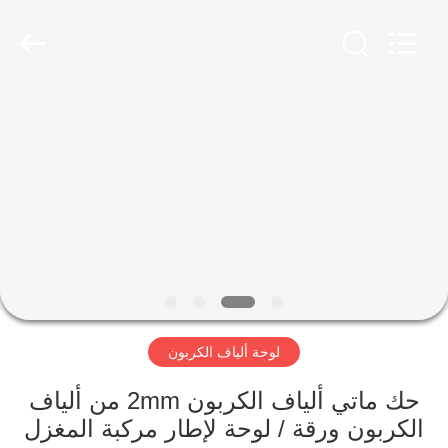
2026
SHANGHAI
LIJIN
IMP.&EXP.
CO.,LTD.
All
Rights
Reserved.
الصفحة
الرئيسية
منتجات
معلومات
عنا
لوحة ألياف الكربون
جولة
في
حك ماتي ألياف الكربون 2mm من ألياف
الكربون ورقة / لوحة لإطار مركبة المغزل
المعمل