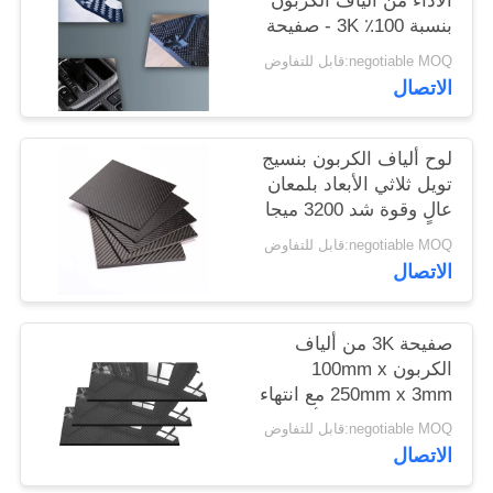
الأداء من ألياف الكربون
POLICY
بنسبة 100٪ 3K - صفيحة
CFRP خفيفة الوزن
negotiable MOQ:قابل للتفاوض
الاتصال
لوح ألياف الكربون بنسيج
تويل ثلاثي الأبعاد بلمعان
عالٍ وقوة شد 3200 ميجا
باسكال للسيارات
negotiable MOQ:قابل للتفاوض
الاتصال
صفيحة 3K من ألياف
الكربون 100mm x
250mm x 3mm مع انتهاء
لامع عالي - ورقة ألياف
negotiable MOQ:قابل للتفاوض
الكربون
الاتصال