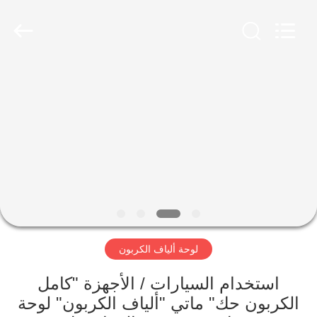
2026
SHANGHAI
LIJIN
IMP.&EXP.
CO.,LTD.
All
Rights
Reserved.
الصفحة
الرئيسية
منتجات
معلومات
عنا
لوحة ألياف الكربون
جولة
في
استخدام السيارات / الأجهزة "كامل
الكربون حك" ماتي "ألياف الكربون" لوحة
المعمل