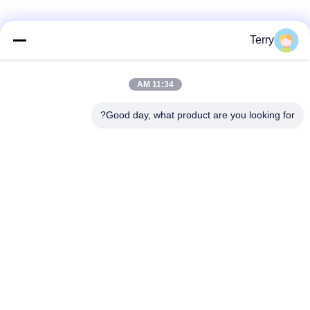
فئات شعبية
جميع
Terry
أنبوب من ألياف
11:34 AM
لوحة ألياف الكربون
الكربون
Good day, what product are you looking for?
من ألياف الكربون
خيوط الجرح من ألياف
تلسكوبية القطب
الكربون أنبوب
لوحة ألياف الكربون
من ألياف الكربون رود
المركبة
أقطاب الألياف
قطع غيار ألومنيوم
الزجاجية
CNC