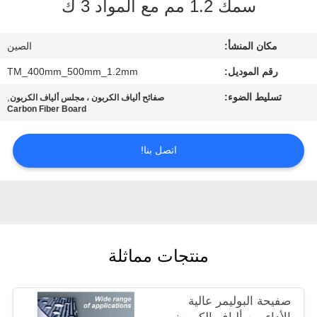
سمك 1.2 مم مع المواد 3 ك
مراقبة
مكان المنشأ:
الصين
الجودة
رقم الموديل:
TM_400mm_500mm_1.2mm
تسليط الضوء:
,
صفائح ألياف الكربون ، مجلس ألياف الكربون
اتصل
Carbon Fiber Board
بنا
اتصل بنا!
اطلب
اقتباس
خريطة
منتجات مماثلة
الموقع
صفيحة البوليمر عالية
PRIVACY