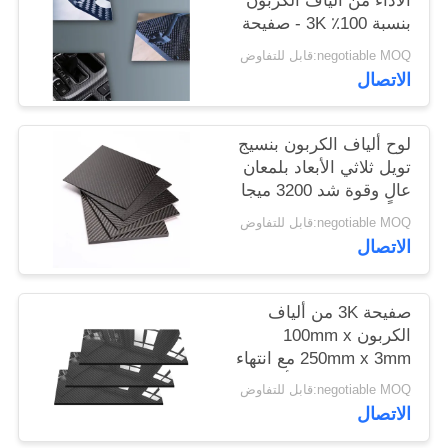
الأداء من ألياف الكربون
POLICY
بنسبة 100٪ 3K - صفيحة
CFRP خفيفة الوزن
negotiable MOQ:قابل للتفاوض
الاتصال
لوح ألياف الكربون بنسيج
تويل ثلاثي الأبعاد بلمعان
عالٍ وقوة شد 3200 ميجا
باسكال للسيارات
negotiable MOQ:قابل للتفاوض
الاتصال
صفيحة 3K من ألياف
الكربون 100mm x
250mm x 3mm مع انتهاء
لامع عالي - ورقة ألياف
negotiable MOQ:قابل للتفاوض
الكربون
الاتصال