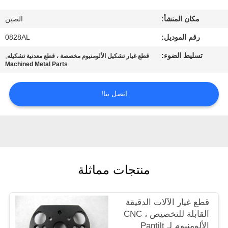
مكان المنشأ:
الصين
مراقبة
رقم الموديل:
0828AL
الجودة
تسليط الضوء:
,
قطع غيار تشكيل الألومنيوم مخصصة ، قطع معدنية تشكيله
Machined Metal Parts
اتصل
بنا
اتصل بنا!
اطلب
اقتباس
منتجات مماثلة
خريطة
الموقع
قطع غيار الآلات الدقيقة
القابلة للتخصيص ، CNC
PRIVACY
الألومنيوم لـ Pantilt