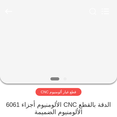
2026
SHANGHAI
LIJIN
IMP.&EXP.
CO.,LTD.
All
Rights
Reserved.
الصفحة
الرئيسية
منتجات
معلومات
عنا
قطع غيار ألومنيوم CNC
جولة
في
الدقة بالقطع CNC الألومنيوم أجزاء 6061
الألومنيوم الضميمة
المعمل