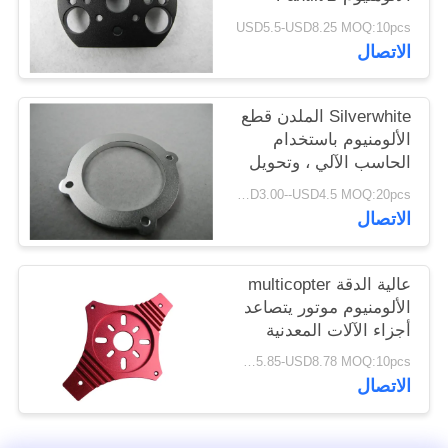
OEM
POLICY
USD5.5-USD8.25 MOQ:10pcs
الاتصال
Silverwhite الملدن قطع
الألومنيوم باستخدام
الحاسب الآلي ، وتحويل
خدمة تصنيع المعدات
USD3.00--USD4.5 MOQ:20pcs
الأصلية المعدنية
الاتصال
عالية الدقة multicopter
الألومنيوم موتور يتصاعد
أجزاء الآلات المعدنية
USD5.85-USD8.78 MOQ:10pcs
الاتصال