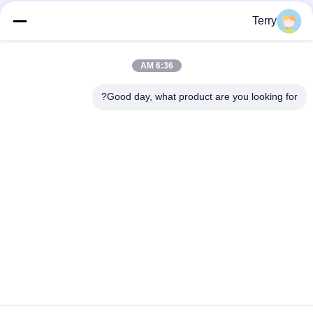
فئات شعبية
جميع
Terry
أنبوب من ألياف
6:36 AM
لوحة ألياف الكربون
الكربون
Good day, what product are you looking for?
من ألياف الكربون
خيوط الجرح من ألياف
تلسكوبية القطب
الكربون أنبوب
لوحة ألياف الكربون
من ألياف الكربون رود
المركبة
أقطاب الألياف
قطع غيار ألومنيوم
الزجاجية
CNC