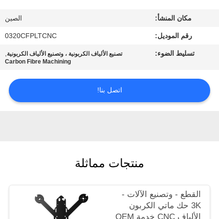
مكان المنشأ:
الصين
مراقبة
رقم الموديل:
0320CFPLTCNC
الجودة
تسليط الضوء:
,
تصنيع الألياف الكربونية ، وتصنيع الألياف الكربونية
Carbon Fibre Machining
اتصل
بنا
اتصل بنا!
اطلب
اقتباس
منتجات مماثلة
خريطة
الموقع
القطع - وتصنيع الآلات -
3K حك ماتي الكربون
PRIVACY
الألياف CNC خدمة OEM