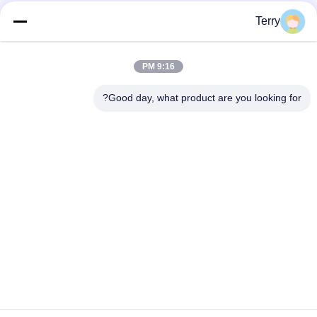
فئات شعبية
جميع
Terry
أنبوب من ألياف
9:16 PM
لوحة ألياف الكربون
الكربون
Good day, what product are you looking for?
من ألياف الكربون
خيوط الجرح من ألياف
تلسكوبية القطب
الكربون أنبوب
لوحة ألياف الكربون
من ألياف الكربون رود
المركبة
أقطاب الألياف
قطع غيار ألومنيوم
الزجاجية
CNC