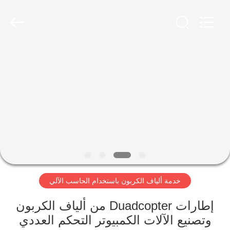
2026
SHANGHAI
LIJIN
IMP.&EXP.
CO.,LTD.
All
Rights
Reserved.
الصفحة
الرئيسية
منتجات
معلومات
عنا
خدمة ألياف الكربون باستخدام الحاسب الآلي
جولة
في
إطارات Duadcopter من ألياف الكربون
وتصنيع الآلات الكمبيوتر التحكم العددي
المعمل