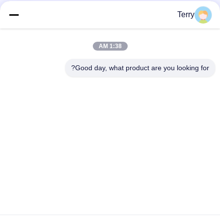
فئات شعبية
جميع
Terry
أنبوب من ألياف
1:38 AM
لوحة ألياف الكربون
الكربون
Good day, what product are you looking for?
من ألياف الكربون
خيوط الجرح من ألياف
تلسكوبية القطب
الكربون أنبوب
لوحة ألياف الكربون
من ألياف الكربون رود
المركبة
أقطاب الألياف
قطع غيار ألومنيوم
الزجاجية
CNC