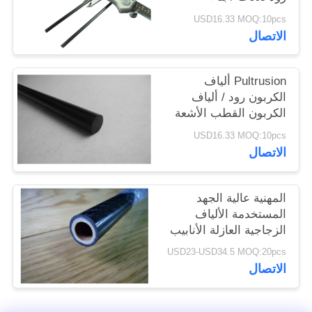
POLICY
USD16.33 MOQ:10pcs
الاتصال
Pultrusion ألياف
الكربون رود / ألياف
الكربون القطب الأشعة
فوق البنفسجية لحماية
USD16.33 MOQ:10pcs
الطبية
الاتصال
المهنية عالية الجهد
المستخدمة الألياف
الزجاجية العازلة الأنابيب
مخصصة راتنجات
USD23-USD34.5 MOQ:20pcs
الايبوكسي
الاتصال