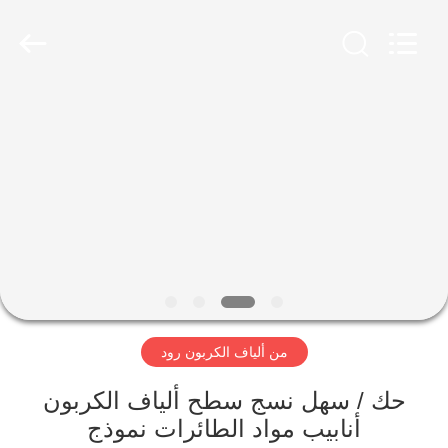
2026
SHANGHAI
LIJIN
IMP.&EXP.
CO.,LTD.
All
Rights
Reserved.
الصفحة
الرئيسية
منتجات
معلومات
عنا
من ألياف الكربون رود
جولة
في
حك / سهل نسج سطح ألياف الكربون
أنابيب مواد الطائرات نموذج
المعمل