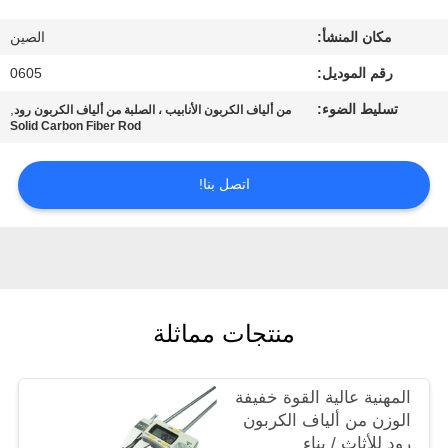
مكان المنشأ:
الصين
مراقبة
رقم الموديل:
0605
الجودة
تسليط الضوء:
,
من ألياف الكربون الأنابيب ، الصلبة من ألياف الكربون رود
Solid Carbon Fiber Rod
اتصل
بنا
اتصل بنا!
اطلب
اقتباس
منتجات مماثلة
خريطة
الموقع
المهنية عالية القوة خفيفة
الوزن من ألياف الكربون
PRIVACY
رود للأثاث / بناء