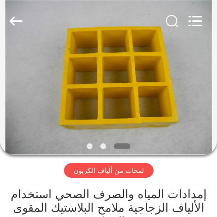
2026
SHANGHAI
LIJIN
IMP.&EXP.
CO.,LTD.
All
Rights
Reserved.
الصفحة
الرئيسية
منتجات
معلومات
عنا
لمحات من ألياف الكربون
جولة
في
إمدادات المياه والصرف الصحي استخدام
الألياف الزجاجية ملامح البلاستيك المقوى
المعمل