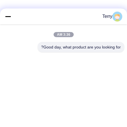
فئات شعبية
جميع
Terry
أنبوب من ألياف
3:36 AM
لوحة ألياف الكربون
الكربون
Good day, what product are you looking for?
من ألياف الكربون
خيوط الجرح من ألياف
تلسكوبية القطب
الكربون أنبوب
لوحة ألياف الكربون
من ألياف الكربون رود
المركبة
أقطاب الألياف
قطع غيار ألومنيوم
الزجاجية
CNC