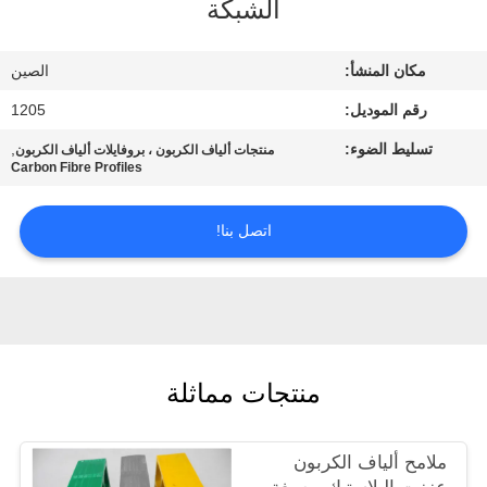
الشبكة
مراقبة
مكان المنشأ:
الصين
الجودة
رقم الموديل:
1205
تسليط الضوء:
,
منتجات ألياف الكربون ، بروفايلات ألياف الكربون
اتصل
Carbon Fibre Profiles
بنا
اتصل بنا!
اطلب
اقتباس
خريطة
منتجات مماثلة
الموقع
ملامح ألياف الكربون
PRIVACY