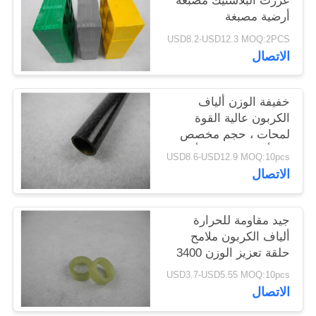
عززت البلاستيك مصبغة
POLICY
أرضية مصبغة
USD8.2-USD12.3 MOQ:2PCS
الاتصال
خفيفة الوزن ألياف
الكربون عالية القوة
لمحات ، حجم مخصص
من ألياف الكربون أنبوب
USD8.6-USD12.9 MOQ:10pcs
الاتصال
جيد مقاومة للحرارة
ألياف الكربون ملامح
حلقة تعزيز الوزن 3400
ميجا باسكال
USD3.7-USD5.55 MOQ:10pcs
الاتصال