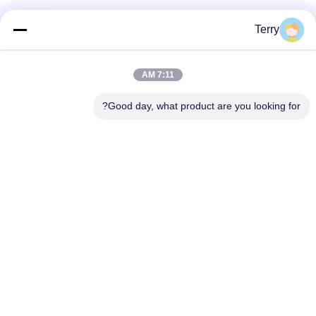
فئات شعبية
جميع
Terry
أنبوب من ألياف
7:11 AM
لوحة ألياف الكربون
الكربون
Good day, what product are you looking for?
من ألياف الكربون
خيوط الجرح من ألياف
تلسكوبية القطب
الكربون أنبوب
لوحة ألياف الكربون
من ألياف الكربون رود
المركبة
أقطاب الألياف
قطع غيار ألومنيوم
الزجاجية
CNC