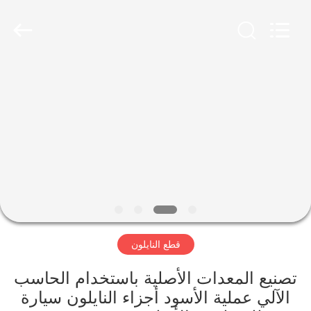
2026
SHANGHAI
LIJIN
IMP.&EXP.
CO.,LTD.
All
Rights
Reserved.
الصفحة
الرئيسية
منتجات
معلومات
عنا
قطع النايلون
جولة
في
تصنيع المعدات الأصلية باستخدام الحاسب
الآلي عملية الأسود أجزاء النايلون سيارة
المعمل