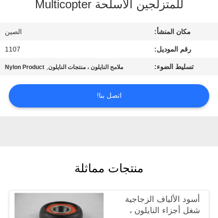
للمتزلجين الأسلحة Multicopter
مراقبة
مكان المنشأ:
الصين
الجودة
رقم الموديل:
1107
تسليط الضوء:
,
ملامح النايلون ، منتجات النايلون
Nylon Product
اتصل
بنا
اتصل بنا!
اطلب
اقتباس
خريطة
منتجات مماثلة
الموقع
أسود الألياف الزجاجية
شغل أجزاء النايلون ،
PRIVACY