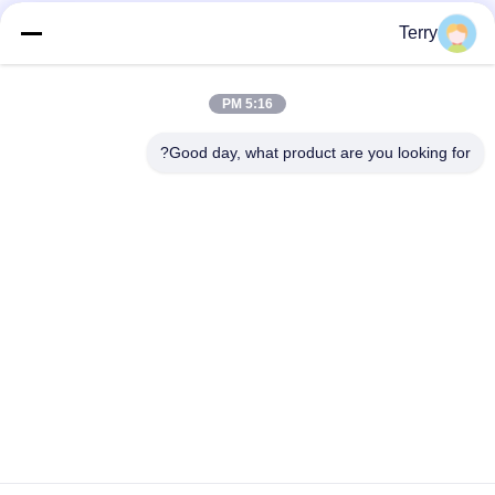
فئات شعبية
جميع
Terry
أنبوب من ألياف
5:16 PM
لوحة ألياف الكربون
الكربون
Good day, what product are you looking for?
من ألياف الكربون
خيوط الجرح من ألياف
تلسكوبية القطب
الكربون أنبوب
لوحة ألياف الكربون
من ألياف الكربون رود
المركبة
أقطاب الألياف
قطع غيار ألومنيوم
الزجاجية
CNC