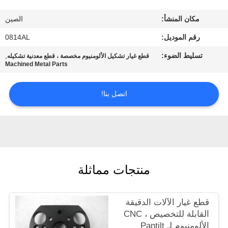
مكان المنشأ:
الصين
مراقبة
رقم الموديل:
0814AL
الجودة
تسليط الضوء:
,
قطع غيار تشكيل الألومنيوم مخصصة ، قطع معدنية تشكيله
Machined Metal Parts
اتصل
بنا
اتصل بنا!
اطلب
اقتباس
منتجات مماثلة
خريطة
الموقع
قطع غيار الآلات الدقيقة
القابلة للتخصيص ، CNC
PRIVACY
الألومنيوم لـ Pantilt