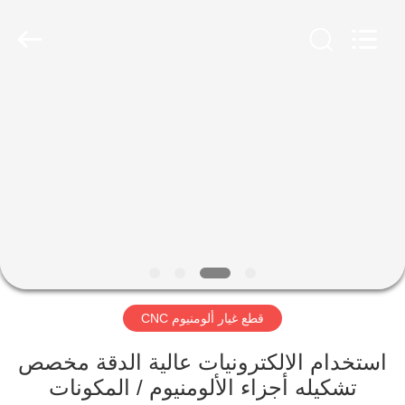
2026
SHANGHAI
LIJIN
IMP.&EXP.
CO.,LTD.
All
Rights
Reserved.
الصفحة
الرئيسية
منتجات
معلومات
عنا
قطع غيار ألومنيوم CNC
جولة
في
استخدام الالكترونيات عالية الدقة مخصص
تشكيله أجزاء الألومنيوم / المكونات
المعمل