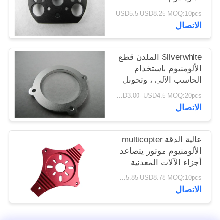
OEM
POLICY
USD5.5-USD8.25 MOQ:10pcs
الاتصال
Silverwhite الملدن قطع
الألومنيوم باستخدام
الحاسب الآلي ، وتحويل
خدمة تصنيع المعدات
USD3.00--USD4.5 MOQ:20pcs
الأصلية المعدنية
الاتصال
عالية الدقة multicopter
الألومنيوم موتور يتصاعد
أجزاء الآلات المعدنية
USD5.85-USD8.78 MOQ:10pcs
الاتصال