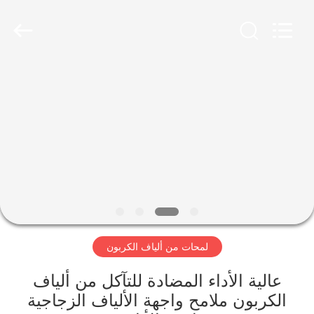
2026
SHANGHAI
LIJIN
IMP.&EXP.
CO.,LTD.
All
Rights
Reserved.
الصفحة
الرئيسية
منتجات
معلومات
عنا
لمحات من ألياف الكربون
جولة
في
عالية الأداء المضادة للتآكل من ألياف
الكربون ملامح واجهة الألياف الزجاجية
المعمل