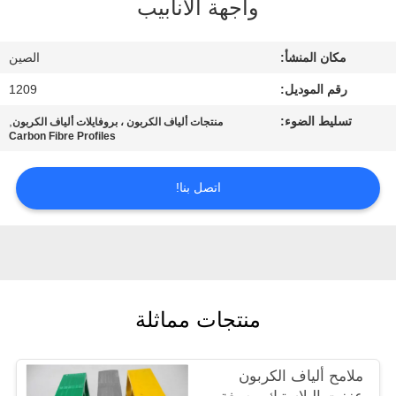
واجهة الأنابيب
مراقبة
مكان المنشأ:
الصين
الجودة
رقم الموديل:
1209
تسليط الضوء:
,
منتجات ألياف الكربون ، بروفايلات ألياف الكربون
اتصل
Carbon Fibre Profiles
بنا
اتصل بنا!
اطلب
اقتباس
خريطة
منتجات مماثلة
الموقع
ملامح ألياف الكربون
PRIVACY