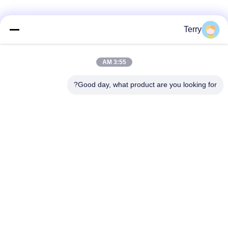
فئات شعبية
جميع
Terry
أنبوب من ألياف
3:55 AM
لوحة ألياف الكربون
الكربون
Good day, what product are you looking for?
من ألياف الكربون
خيوط الجرح من ألياف
تلسكوبية القطب
الكربون أنبوب
لوحة ألياف الكربون
من ألياف الكربون رود
المركبة
أقطاب الألياف
قطع غيار ألومنيوم
الزجاجية
CNC