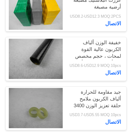
عززت البلاستيك مصبغة
POLICY
أرضية مصبغة
USD8.2-USD12.3 MOQ:2PCS
الاتصال
خفيفة الوزن ألياف
الكربون عالية القوة
لمحات ، حجم مخصص
من ألياف الكربون أنبوب
USD8.6-USD12.9 MOQ:10pcs
الاتصال
جيد مقاومة للحرارة
ألياف الكربون ملامح
حلقة تعزيز الوزن 3400
ميجا باسكال
USD3.7-USD5.55 MOQ:10pcs
الاتصال